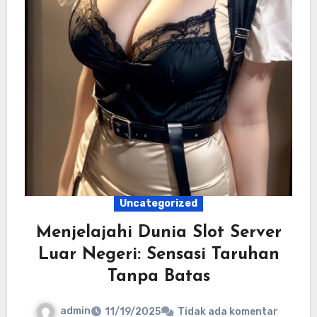
Uncategorized
Menjelajahi Dunia Slot Server
Luar Negeri: Sensasi Taruhan
Tanpa Batas
admin
11/19/2025
Tidak ada komentar