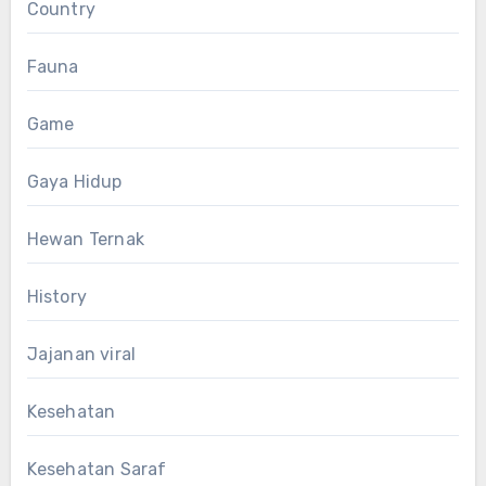
Country
Fauna
Game
Gaya Hidup
Hewan Ternak
History
Jajanan viral
Kesehatan
Kesehatan Saraf