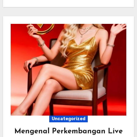
Uncategorized
Mengenal Perkembangan Live