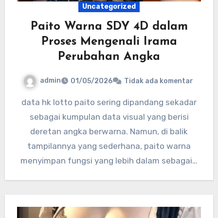
Uncategorized
Paito Warna SDY 4D dalam
Proses Mengenali Irama
Perubahan Angka
admin
01/05/2026
Tidak ada komentar
data hk lotto paito sering dipandang sekadar
sebagai kumpulan data visual yang berisi
deretan angka berwarna. Namun, di balik
tampilannya yang sederhana, paito warna
menyimpan fungsi yang lebih dalam sebagai…