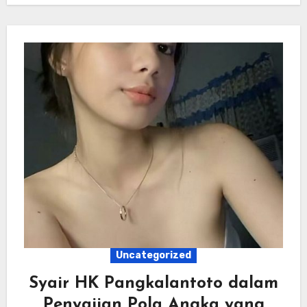
Uncategorized
Syair HK Pangkalantoto dalam
Penyajian Pola Angka yang