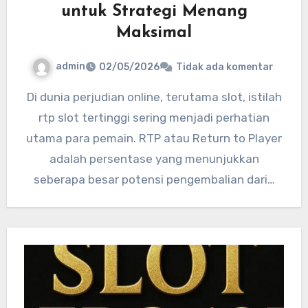
untuk Strategi Menang
Maksimal
admin
02/05/2026
Tidak ada komentar
Di dunia perjudian online, terutama slot, istilah
rtp slot tertinggi sering menjadi perhatian
utama para pemain. RTP atau Return to Player
adalah persentase yang menunjukkan
seberapa besar potensi pengembalian dari…