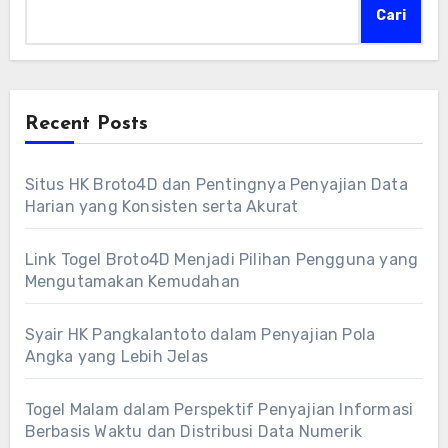
Cari
Recent Posts
Situs HK Broto4D dan Pentingnya Penyajian Data
Harian yang Konsisten serta Akurat
Link Togel Broto4D Menjadi Pilihan Pengguna yang
Mengutamakan Kemudahan
Syair HK Pangkalantoto dalam Penyajian Pola
Angka yang Lebih Jelas
Togel Malam dalam Perspektif Penyajian Informasi
Berbasis Waktu dan Distribusi Data Numerik