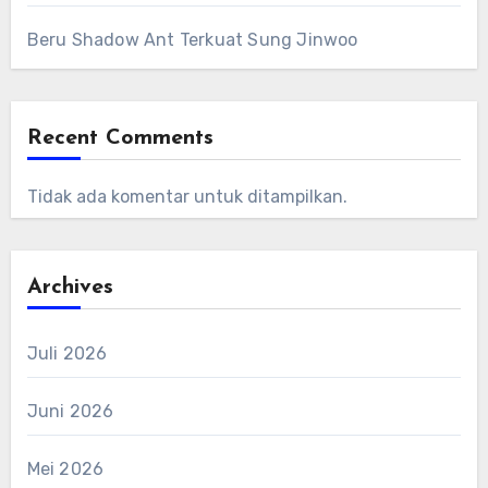
Beru Shadow Ant Terkuat Sung Jinwoo
Recent Comments
Tidak ada komentar untuk ditampilkan.
Archives
Juli 2026
Juni 2026
Mei 2026