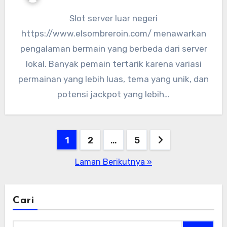
Slot server luar negeri
https://www.elsombreroin.com/ menawarkan
pengalaman bermain yang berbeda dari server
lokal. Banyak pemain tertarik karena variasi
permainan yang lebih luas, tema yang unik, dan
potensi jackpot yang lebih…
Paginasi
1
2
…
5
pos
Laman Berikutnya »
Cari