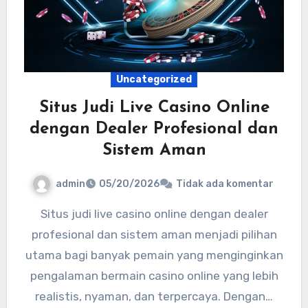
Uncategorized
Situs Judi Live Casino Online
dengan Dealer Profesional dan
Sistem Aman
admin
05/20/2026
Tidak ada komentar
Situs judi live casino online dengan dealer
profesional dan sistem aman menjadi pilihan
utama bagi banyak pemain yang menginginkan
pengalaman bermain casino online yang lebih
realistis, nyaman, dan terpercaya. Dengan…