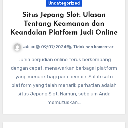
Uncategorized
Situs Jepang Slot: Ulasan
Tentang Keamanan dan
Keandalan Platform Judi Online
admin
09/07/2024
Tidak ada komentar
Dunia perjudian online terus berkembang
dengan cepat, menawarkan berbagai platform
yang menarik bagi para pemain. Salah satu
platform yang telah menarik perhatian adalah
situs Jepang Slot. Namun, sebelum Anda
memutuskan…