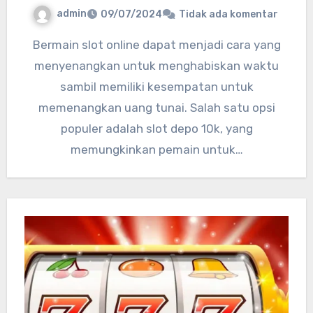
admin
09/07/2024
Tidak ada komentar
Bermain slot online dapat menjadi cara yang
menyenangkan untuk menghabiskan waktu
sambil memiliki kesempatan untuk
memenangkan uang tunai. Salah satu opsi
populer adalah slot depo 10k, yang
memungkinkan pemain untuk…