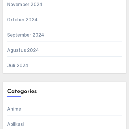
November 2024
Oktober 2024
September 2024
Agustus 2024
Juli 2024
Categories
Anime
Aplikasi