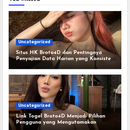
Uncategorized
Situs HK Broto4D dan Pentingnya
Penyajian Data Harian yang Konsisten
serta Akurat
Uncategorized
Link Togel Broto4D Menjadi Pilihan
Pengguna yang Mengutamakan
Kemudahan