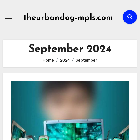
Skip
to
theurbandog-mpls.com
content
September 2024
Home
2024
September