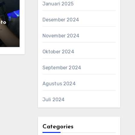
Januari 2025
Desember 2024
oto
as
November 2024
Oktober 2024
September 2024
Agustus 2024
Juli 2024
Categories