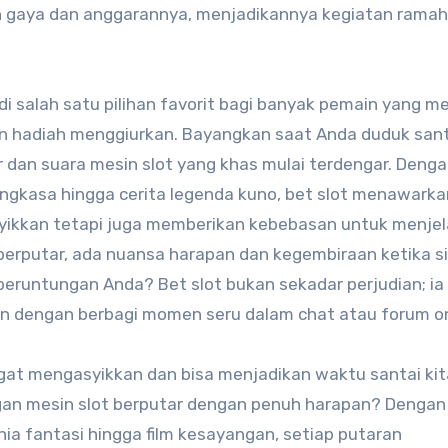
 gaya dan anggarannya, menjadikannya kegiatan ramah
di salah satu pilihan favorit bagi banyak pemain yang m
hadiah menggiurkan. Bayangkan saat Anda duduk santa
ar dan suara mesin slot yang khas mulai terdengar. Deng
angkasa hingga cerita legenda kuno, bet slot menawarka
ikkan tetapi juga memberikan kebebasan untuk menjel
n berputar, ada nuansa harapan dan kegembiraan ketika s
beruntungan Anda? Bet slot bukan sekadar perjudian; ia
in dengan berbagi momen seru dalam chat atau forum on
gat mengasyikkan dan bisa menjadikan waktu santai kita
ngan mesin slot berputar dengan penuh harapan? Dengan
ia fantasi hingga film kesayangan, setiap putaran