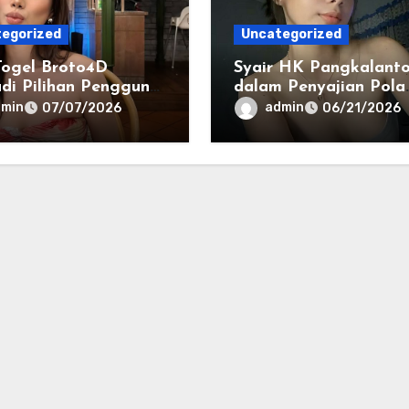
egorized
Uncategorized
Togel Broto4D
Syair HK Pangkalant
di Pilihan Pengguna
dalam Penyajian Pola
 Mengutamakan
Angka yang Lebih Jel
dmin
admin
07/07/2026
06/21/2026
dahan