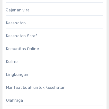
Jajanan viral
Kesehatan
Kesehatan Saraf
Komunitas Online
Kuliner
Lingkungan
Manfaat buah untuk Kesehatan
Olahraga