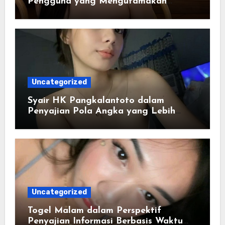
Pengguna yang Mengutamakan
Kemudahan
Uncategorized
Syair HK Pangkalantoto dalam
Penyajian Pola Angka yang Lebih
Jelas
Uncategorized
Togel Malam dalam Perspektif
Penyajian Informasi Berbasis Waktu