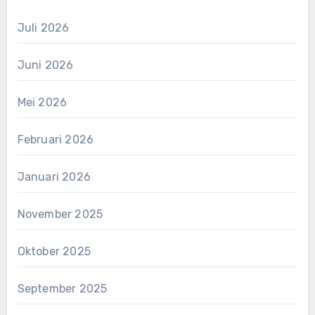
Juli 2026
Juni 2026
Mei 2026
Februari 2026
Januari 2026
November 2025
Oktober 2025
September 2025