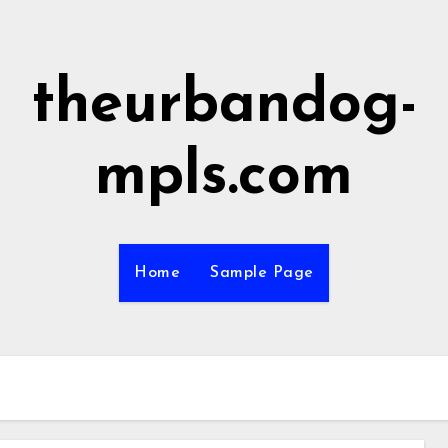
theurbandog-
mpls.com
Home
Sample Page