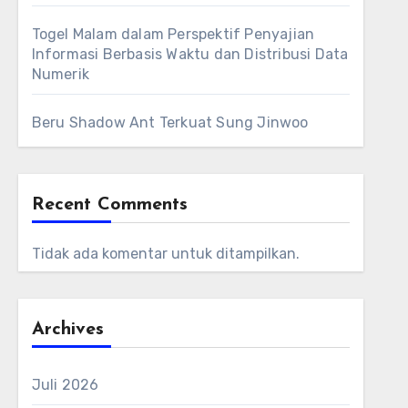
Togel Malam dalam Perspektif Penyajian
Informasi Berbasis Waktu dan Distribusi Data
Numerik
Beru Shadow Ant Terkuat Sung Jinwoo
Recent Comments
Tidak ada komentar untuk ditampilkan.
Archives
Juli 2026