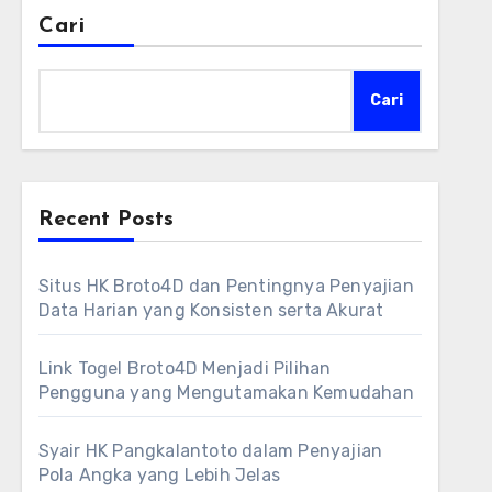
Cari
Cari
Recent Posts
Situs HK Broto4D dan Pentingnya Penyajian
Data Harian yang Konsisten serta Akurat
Link Togel Broto4D Menjadi Pilihan
Pengguna yang Mengutamakan Kemudahan
Syair HK Pangkalantoto dalam Penyajian
Pola Angka yang Lebih Jelas