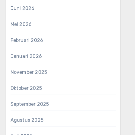
Juni 2026
Mei 2026
Februari 2026
Januari 2026
November 2025
Oktober 2025
September 2025
Agustus 2025