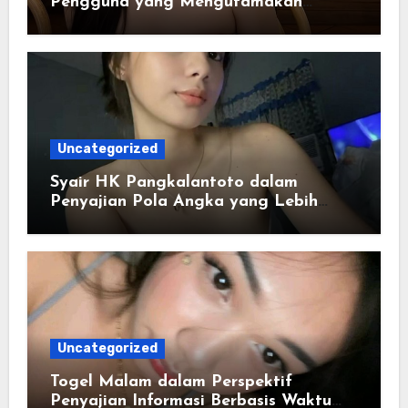
Pengguna yang Mengutamakan
Kemudahan
Uncategorized
Syair HK Pangkalantoto dalam
Penyajian Pola Angka yang Lebih
Jelas
Uncategorized
Togel Malam dalam Perspektif
Penyajian Informasi Berbasis Waktu