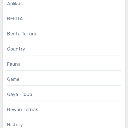
Aplikasi
BERITA
Berita Terkini
Country
Fauna
Game
Gaya Hidup
Hewan Ternak
History