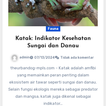
Fauna
Katak: Indikator Kesehatan
Sungai dan Danau
admin
07/13/2024
Tidak ada komentar
theurbandog-mpls.com – Katak adalah amfibi
yang memainkan peran penting dalam
ekosistem air tawar seperti sungai dan danau.
Selain fungsi ekologis mereka sebagai predator
dan mangsa, katak juga dikenal sebagai
indikator…