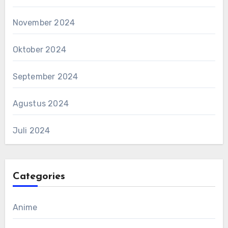
November 2024
Oktober 2024
September 2024
Agustus 2024
Juli 2024
Categories
Anime