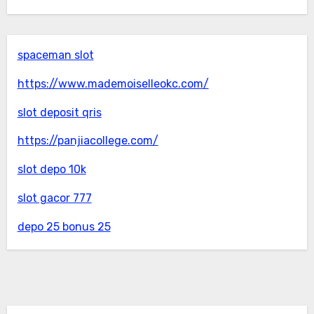
spaceman slot
https://www.mademoiselleokc.com/
slot deposit qris
https://panjiacollege.com/
slot depo 10k
slot gacor 777
depo 25 bonus 25