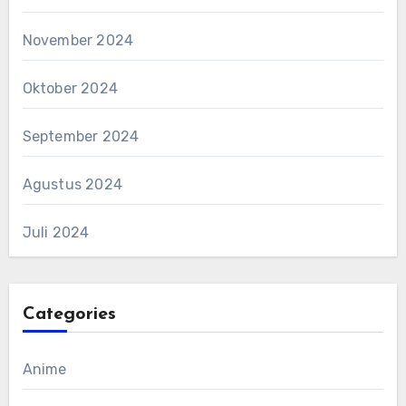
November 2024
Oktober 2024
September 2024
Agustus 2024
Juli 2024
Categories
Anime