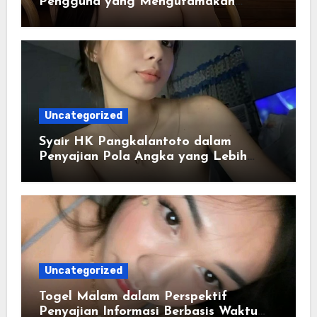
Pengguna yang Mengutamakan
Kemudahan
Uncategorized
Syair HK Pangkalantoto dalam
Penyajian Pola Angka yang Lebih
Jelas
Uncategorized
Togel Malam dalam Perspektif
Penyajian Informasi Berbasis Waktu