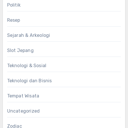
Politik
Resep
Sejarah & Arkeologi
Slot Jepang
Teknologi & Sosial
Teknologi dan Bisnis
Tempat Wisata
Uncategorized
Zodiac