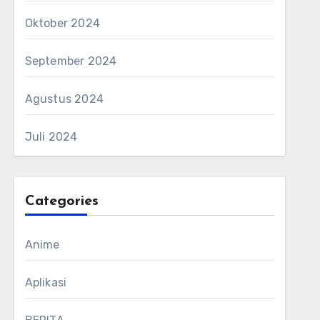
Oktober 2024
September 2024
Agustus 2024
Juli 2024
Categories
Anime
Aplikasi