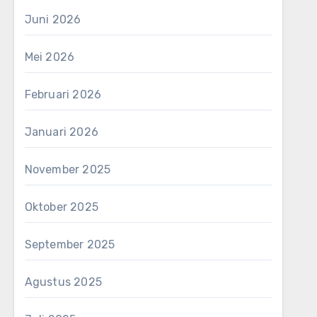
Juni 2026
Mei 2026
Februari 2026
Januari 2026
November 2025
Oktober 2025
September 2025
Agustus 2025