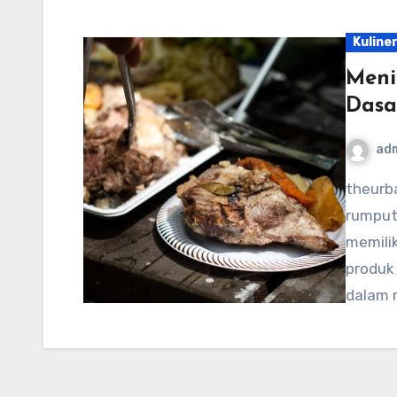
Kuline
Meni
Dasa
ad
theurbandog-mpls.com – Mongolia, dengan padang
rumput
memilik
produk
dalam 