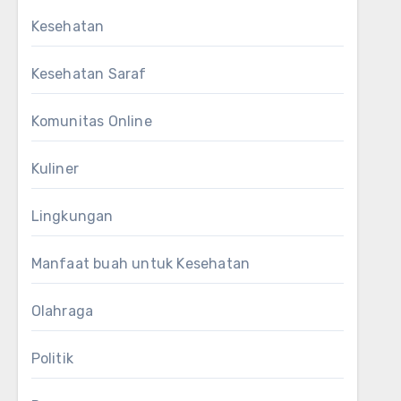
Kesehatan
Kesehatan Saraf
Komunitas Online
Kuliner
Lingkungan
Manfaat buah untuk Kesehatan
Olahraga
Politik