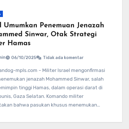
A
el Umumkan Penemuan Jenazah
mmed Sinwar, Otak Strategi
ter Hamas
min
06/10/2025
Tidak ada komentar
menemukan jenazah Mohammed Sinwar, salah
mimpin tinggi Hamas, dalam operasi darat di
unis, Gaza Selatan. Komando militer
akan bahwa pasukan khusus menemukan…