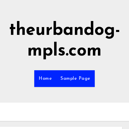
theurbandog-
mpls.com
Home
Sample Page