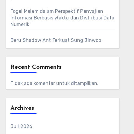
Togel Malam dalam Perspektif Penyajian
Informasi Berbasis Waktu dan Distribusi Data
Numerik
Beru Shadow Ant Terkuat Sung Jinwoo
Recent Comments
Tidak ada komentar untuk ditampilkan.
Archives
Juli 2026