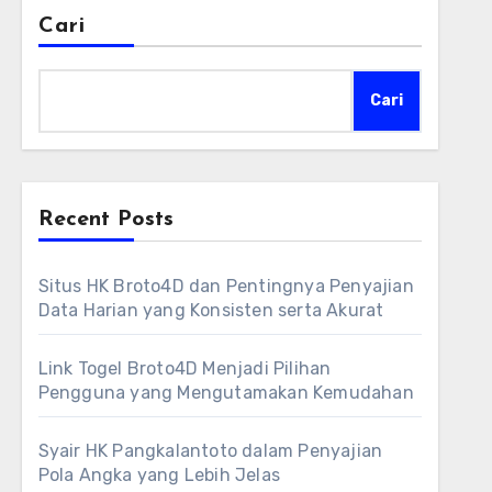
Cari
Cari
Recent Posts
Situs HK Broto4D dan Pentingnya Penyajian
Data Harian yang Konsisten serta Akurat
Link Togel Broto4D Menjadi Pilihan
Pengguna yang Mengutamakan Kemudahan
Syair HK Pangkalantoto dalam Penyajian
Pola Angka yang Lebih Jelas