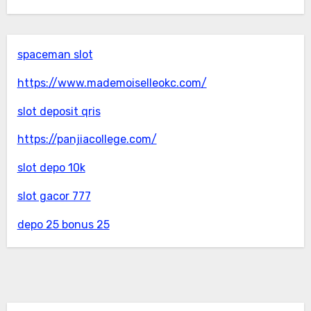
spaceman slot
https://www.mademoiselleokc.com/
slot deposit qris
https://panjiacollege.com/
slot depo 10k
slot gacor 777
depo 25 bonus 25