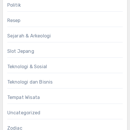
Politik
Resep
Sejarah & Arkeologi
Slot Jepang
Teknologi & Sosial
Teknologi dan Bisnis
Tempat Wisata
Uncategorized
Zodiac