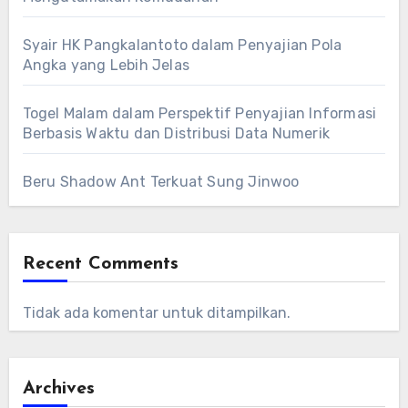
Syair HK Pangkalantoto dalam Penyajian Pola
Angka yang Lebih Jelas
Togel Malam dalam Perspektif Penyajian Informasi
Berbasis Waktu dan Distribusi Data Numerik
Beru Shadow Ant Terkuat Sung Jinwoo
Recent Comments
Tidak ada komentar untuk ditampilkan.
Archives