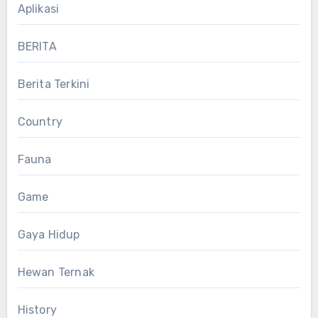
Aplikasi
BERITA
Berita Terkini
Country
Fauna
Game
Gaya Hidup
Hewan Ternak
History