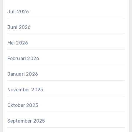
Juli 2026
Juni 2026
Mei 2026
Februari 2026
Januari 2026
November 2025
Oktober 2025
September 2025