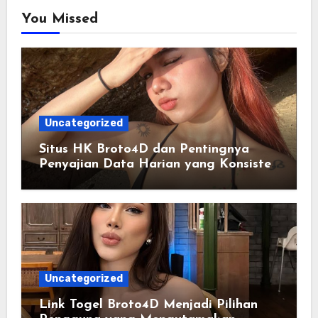
You Missed
Uncategorized
Situs HK Broto4D dan Pentingnya
Penyajian Data Harian yang Konsisten
serta Akurat
Uncategorized
Link Togel Broto4D Menjadi Pilihan