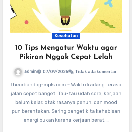
Kesehatan
10 Tips Mengatur Waktu agar
Pikiran Nggak Cepat Lelah
admin
07/09/2025
Tidak ada komentar
theurbandog-mpls.com – Waktu kadang terasa
jalan cepet banget. Tau-tau udah sore, kerjaan
belum kelar, otak rasanya penuh, dan mood
pun berantakan. Sering banget kita kehabisan
energi bukan karena kerjaan berat,…