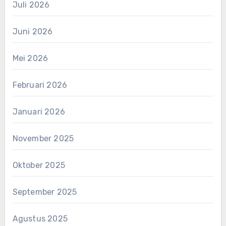
Juli 2026
Juni 2026
Mei 2026
Februari 2026
Januari 2026
November 2025
Oktober 2025
September 2025
Agustus 2025