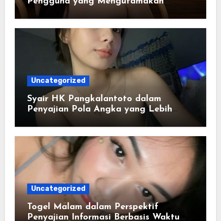
Pengguna yang Mengutamakan
Kemudahan
Uncategorized
Syair HK Pangkalantoto dalam
Penyajian Pola Angka yang Lebih
Jelas
Uncategorized
Togel Malam dalam Perspektif
Penyajian Informasi Berbasis Waktu