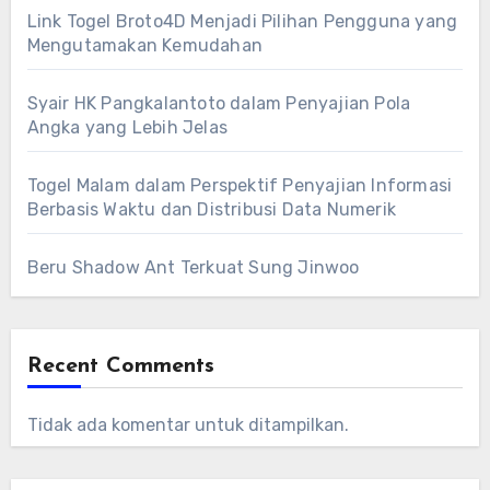
Link Togel Broto4D Menjadi Pilihan Pengguna yang
Mengutamakan Kemudahan
Syair HK Pangkalantoto dalam Penyajian Pola
Angka yang Lebih Jelas
Togel Malam dalam Perspektif Penyajian Informasi
Berbasis Waktu dan Distribusi Data Numerik
Beru Shadow Ant Terkuat Sung Jinwoo
Recent Comments
Tidak ada komentar untuk ditampilkan.