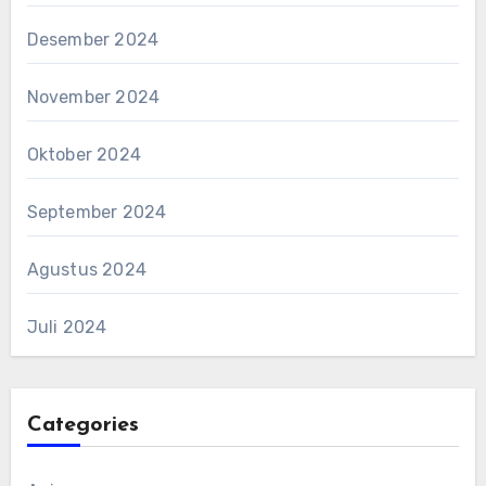
Desember 2024
November 2024
Oktober 2024
September 2024
Agustus 2024
Juli 2024
Categories