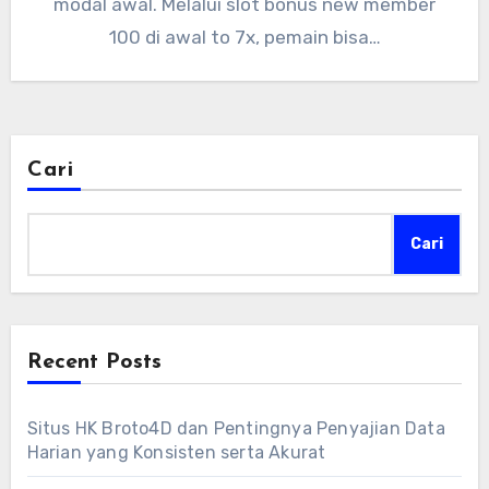
modal awal. Melalui slot bonus new member
100 di awal to 7x, pemain bisa…
Cari
Cari
Recent Posts
Situs HK Broto4D dan Pentingnya Penyajian Data
Harian yang Konsisten serta Akurat