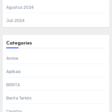
Agustus 2024
Juli 2024
Categories
Anime
Aplikasi
BERITA
Berita Terkini
Country