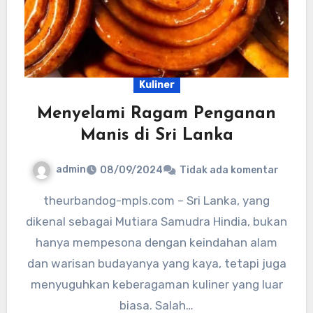
Kuliner
Menyelami Ragam Penganan
Manis di Sri Lanka
admin
08/09/2024
Tidak ada komentar
theurbandog-mpls.com – Sri Lanka, yang
dikenal sebagai Mutiara Samudra Hindia, bukan
hanya mempesona dengan keindahan alam
dan warisan budayanya yang kaya, tetapi juga
menyuguhkan keberagaman kuliner yang luar
biasa. Salah…