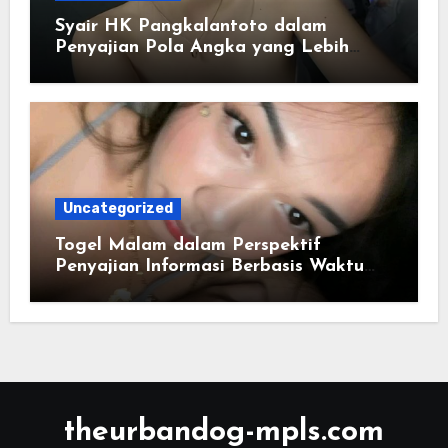
Syair HK Pangkalantoto dalam
Penyajian Pola Angka yang Lebih
Jelas
Uncategorized
Togel Malam dalam Perspektif
Penyajian Informasi Berbasis Waktu
dan Distribusi Data Numerik
theurbandog-mpls.com