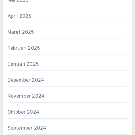
Mei 2025
April 2025
Maret 2025
Februari 2025
Januari 2025
Desember 2024
November 2024
Oktober 2024
September 2024