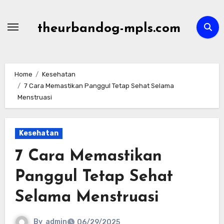
Skip
to
theurbandog-mpls.com
content
Home
Kesehatan
7 Cara Memastikan Panggul Tetap Sehat Selama
Menstruasi
Kesehatan
7 Cara Memastikan
Panggul Tetap Sehat
Selama Menstruasi
By
admin
06/29/2025