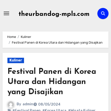
Skip
to
theurbandog-mpls.com
content
Home
Kuliner
Festival Panen di Korea Utara dan Hidangan yang Disajikan
Kuliner
Festival Panen di Korea
Utara dan Hidangan
yang Disajikan
By
admin
08/05/2024
#Festival Panen
,
#Korea Utara
,
#Wisata Kuliner