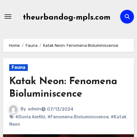
Skip
to
theurbandog-mpls.com
content
Home
Fauna
Katak Neon: Fenomena Bioluminiscence
Fauna
Katak Neon: Fenomena
Bioluminiscence
By
admin
07/13/2024
#Dunia Amfibi
,
#Fenomena Bioluminiscence
,
#Katak
Neon