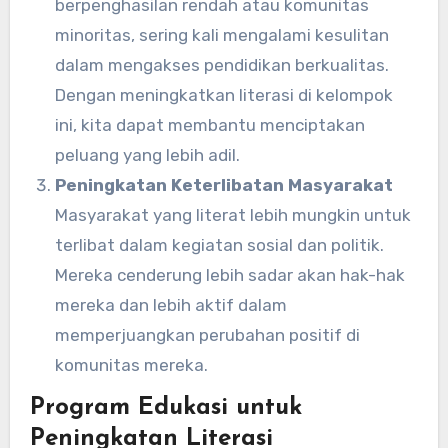
berpenghasilan rendah atau komunitas
minoritas, sering kali mengalami kesulitan
dalam mengakses pendidikan berkualitas.
Dengan meningkatkan literasi di kelompok
ini, kita dapat membantu menciptakan
peluang yang lebih adil.
Peningkatan Keterlibatan Masyarakat
Masyarakat yang literat lebih mungkin untuk
terlibat dalam kegiatan sosial dan politik.
Mereka cenderung lebih sadar akan hak-hak
mereka dan lebih aktif dalam
memperjuangkan perubahan positif di
komunitas mereka.
Program Edukasi untuk
Peningkatan Literasi