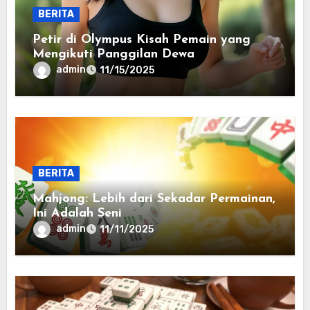
BERITA
Petir di Olympus Kisah Pemain yang
Mengikuti Panggilan Dewa
admin
11/15/2025
BERITA
Mahjong: Lebih dari Sekadar Permainan,
Ini Adalah Seni
admin
11/11/2025