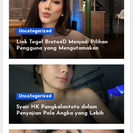
Uncategorized
Link Togel Broto4D Menjadi Pilihan
Pengguna yang Mengutamakan
Kemudahan
Uncategorized
Syair HK Pangkalantoto dalam
Penyajian Pola Angka yang Lebih
Jelas