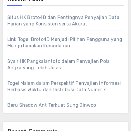
Situs HK Broto4D dan Pentingnya Penyajian Data
Harian yang Konsisten serta Akurat
Link Togel Broto4D Menjadi Pilihan Pengguna yang
Mengutamakan Kemudahan
Syair HK Pangkalantoto dalam Penyajian Pola
Angka yang Lebih Jelas
Togel Malam dalam Perspektif Penyajian Informasi
Berbasis Waktu dan Distribusi Data Numerik
Beru Shadow Ant Terkuat Sung Jinwoo