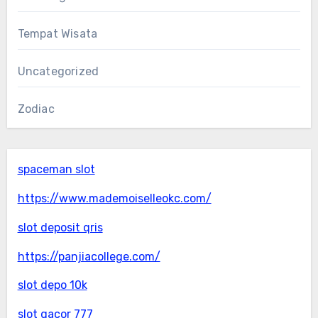
Tempat Wisata
Uncategorized
Zodiac
spaceman slot
https://www.mademoiselleokc.com/
slot deposit qris
https://panjiacollege.com/
slot depo 10k
slot gacor 777