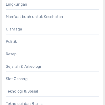
Lingkungan
Manfaat buah untuk Kesehatan
Olahraga
Politik
Resep
Sejarah & Arkeologi
Slot Jepang
Teknologi & Sosial
Teknologi dan Bisnis