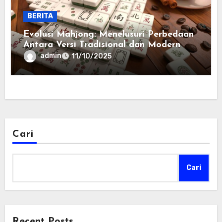
BERITA
Evolusi Mahjong: Menelusuri Perbedaan
Antara Versi Tradisional dan Modern
admin
11/10/2025
Cari
Cari
Recent Posts