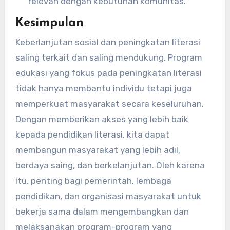
relevan dengan kebutuhan komunitas.
Kesimpulan
Keberlanjutan sosial dan peningkatan literasi
saling terkait dan saling mendukung. Program
edukasi yang fokus pada peningkatan literasi
tidak hanya membantu individu tetapi juga
memperkuat masyarakat secara keseluruhan.
Dengan memberikan akses yang lebih baik
kepada pendidikan literasi, kita dapat
membangun masyarakat yang lebih adil,
berdaya saing, dan berkelanjutan. Oleh karena
itu, penting bagi pemerintah, lembaga
pendidikan, dan organisasi masyarakat untuk
bekerja sama dalam mengembangkan dan
melaksanakan program-program yang