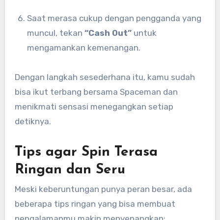
Saat merasa cukup dengan pengganda yang
muncul, tekan
“Cash Out”
untuk
mengamankan kemenangan.
Dengan langkah sesederhana itu, kamu sudah
bisa ikut terbang bersama Spaceman dan
menikmati sensasi menegangkan setiap
detiknya.
Tips agar Spin Terasa
Ringan dan Seru
Meski keberuntungan punya peran besar, ada
beberapa tips ringan yang bisa membuat
pengalamanmu makin menyenangkan: