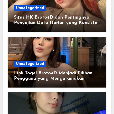
Uncategorized
Situs HK Broto4D dan Pentingnya
Penyajian Data Harian yang Konsisten
serta Akurat
Uncategorized
Link Togel Broto4D Menjadi Pilihan
Pengguna yang Mengutamakan
Kemudahan