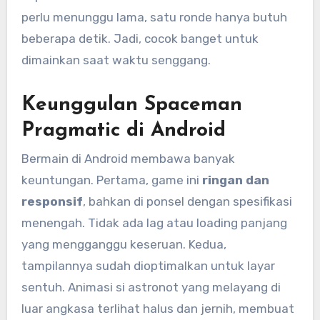
perlu menunggu lama, satu ronde hanya butuh
beberapa detik. Jadi, cocok banget untuk
dimainkan saat waktu senggang.
Keunggulan Spaceman
Pragmatic di Android
Bermain di Android membawa banyak
keuntungan. Pertama, game ini
ringan dan
responsif
, bahkan di ponsel dengan spesifikasi
menengah. Tidak ada lag atau loading panjang
yang mengganggu keseruan. Kedua,
tampilannya sudah dioptimalkan untuk layar
sentuh. Animasi si astronot yang melayang di
luar angkasa terlihat halus dan jernih, membuat