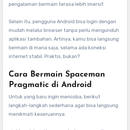
pengalaman bermain terasa lebih imersif.
Selain itu, pengguna Android bisa login dengan
mudah melalui browser tanpa perlu mengunduh
aplikasi tambahan. Artinya, kamu bisa langsung
bermain di mana saja, selama ada koneksi
internet stabil. Praktis, bukan?
Cara Bermain Spaceman
Pragmatic di Android
Untuk yang baru ingin mencoba, berikut
langkah-langkah sederhana agar bisa langsung
menikmati keseruannya: