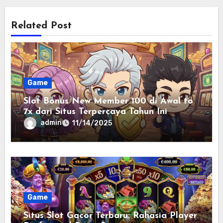
Related Post
Game
Slot Bonus New Member 100 di Awal to
7x dari Situs Terpercaya Tahun Ini
admin
11/14/2025
Game
Situs Slot Gacor Terbaru: Rahasia Player