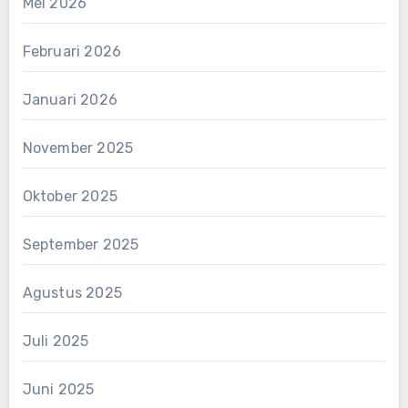
Mei 2026
Februari 2026
Januari 2026
November 2025
Oktober 2025
September 2025
Agustus 2025
Juli 2025
Juni 2025