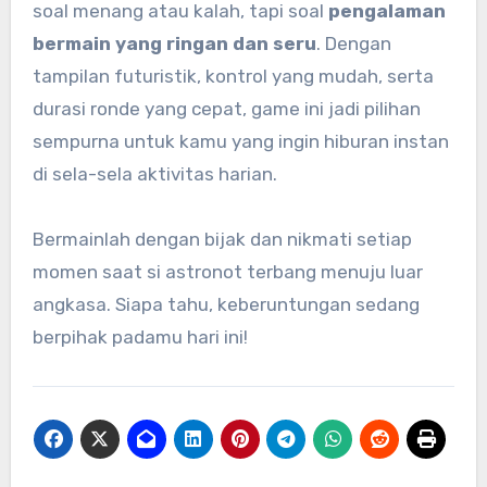
soal menang atau kalah, tapi soal
pengalaman
bermain yang ringan dan seru
. Dengan
tampilan futuristik, kontrol yang mudah, serta
durasi ronde yang cepat, game ini jadi pilihan
sempurna untuk kamu yang ingin hiburan instan
di sela-sela aktivitas harian.
Bermainlah dengan bijak dan nikmati setiap
momen saat si astronot terbang menuju luar
angkasa. Siapa tahu, keberuntungan sedang
berpihak padamu hari ini!