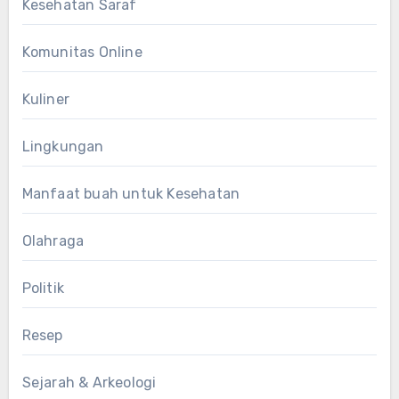
Kesehatan Saraf
Komunitas Online
Kuliner
Lingkungan
Manfaat buah untuk Kesehatan
Olahraga
Politik
Resep
Sejarah & Arkeologi