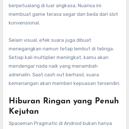
berpetualang di luar angkasa. Nuansa ini
membuat game terasa segar dan beda dari slot
konvensional.
Selain visual, efek suara juga dibuat
menegangkan namun tetap lembut di telinga.
Setiap kali multiplier meningkat, kamu akan
mendengar nada naik yang menambah
adrenalin. Saat cash out berhasil, suara
kemenangan akan memberi kepuasan tersendiri.
Hiburan Ringan yang Penuh
Kejutan
Spaceman Pragmatic di Android bukan hanya