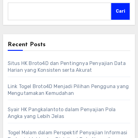
Cari
Recent Posts
Situs HK Broto4D dan Pentingnya Penyajian Data
Harian yang Konsisten serta Akurat
Link Togel Broto4D Menjadi Pilihan Pengguna yang
Mengutamakan Kemudahan
Syair HK Pangkalantoto dalam Penyajian Pola
Angka yang Lebih Jelas
Togel Malam dalam Perspektif Penyajian Informasi