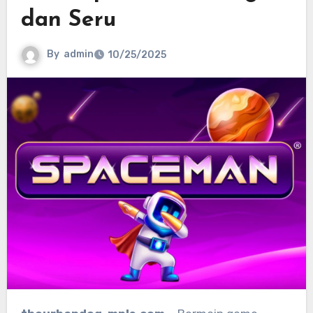
dan Seru
By
admin
10/25/2025