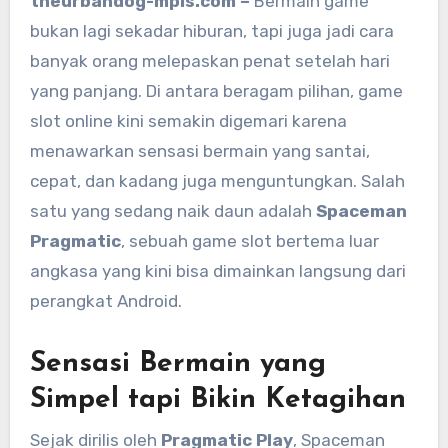
theurbandog-mpls.com –
Bermain game
bukan lagi sekadar hiburan, tapi juga jadi cara
banyak orang melepaskan penat setelah hari
yang panjang. Di antara beragam pilihan, game
slot online kini semakin digemari karena
menawarkan sensasi bermain yang santai,
cepat, dan kadang juga menguntungkan. Salah
satu yang sedang naik daun adalah
Spaceman
Pragmatic
, sebuah game slot bertema luar
angkasa yang kini bisa dimainkan langsung dari
perangkat Android.
Sensasi Bermain yang
Simpel tapi Bikin Ketagihan
Sejak dirilis oleh
Pragmatic Play
, Spaceman