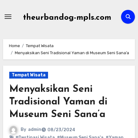
Skip
to
theurbandog-mpls.com
content
Home
Tempat Wisata
Menyaksikan Seni Tradisional Yaman di Museum Seni Sana’a
Tempat Wisata
Menyaksikan Seni
Tradisional Yaman di
Museum Seni Sana’a
By
admin
08/23/2024
#Destinasi Wisata
,
#Museum Seni Sana'a
,
#Yaman