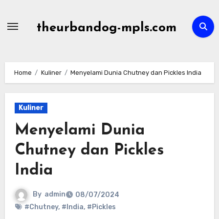
Skip
to
theurbandog-mpls.com
content
Home
Kuliner
Menyelami Dunia Chutney dan Pickles India
Kuliner
Menyelami Dunia
Chutney dan Pickles
India
By
admin
08/07/2024
#Chutney
,
#India
,
#Pickles