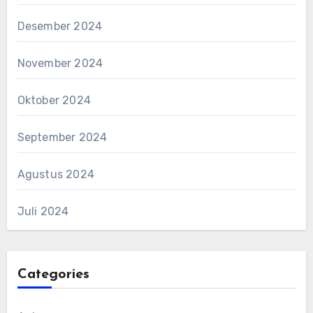
Desember 2024
November 2024
Oktober 2024
September 2024
Agustus 2024
Juli 2024
Categories