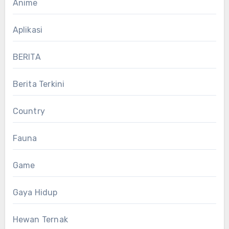
Anime
Aplikasi
BERITA
Berita Terkini
Country
Fauna
Game
Gaya Hidup
Hewan Ternak