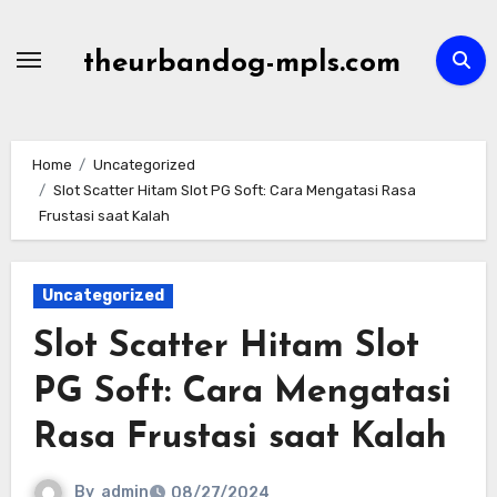
Skip
to
theurbandog-mpls.com
content
Home
Uncategorized
Slot Scatter Hitam Slot PG Soft: Cara Mengatasi Rasa
Frustasi saat Kalah
Uncategorized
Slot Scatter Hitam Slot
PG Soft: Cara Mengatasi
Rasa Frustasi saat Kalah
By
admin
08/27/2024