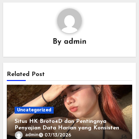
By
admin
Related Post
Uncategorized
Situs HK Broto4D dan Pentingnya
Penyajian Data Harian yang Konsisten
serta Akurat
admin
07/13/2026