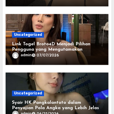
Uncategorized
Link Togel Broto4D Menjadi Pilihan
Pengguna yang Mengutamakan
Kemudahan
admin
07/07/2026
Uncategorized
Syair HK Pangkalantoto dalam
Penyajian Pola Angka yang Lebih Jelas
admin
06/21/2026