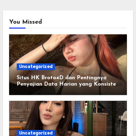
You Missed
Uncategorized
Situs HK Broto4D dan Pentingnya
Penyajian Data Harian yang Konsisten
serta Akurat
Uncategorized