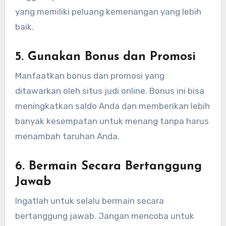
yang memiliki peluang kemenangan yang lebih
baik.
5. Gunakan Bonus dan Promosi
Manfaatkan bonus dan promosi yang
ditawarkan oleh situs judi online. Bonus ini bisa
meningkatkan saldo Anda dan memberikan lebih
banyak kesempatan untuk menang tanpa harus
menambah taruhan Anda.
6. Bermain Secara Bertanggung
Jawab
Ingatlah untuk selalu bermain secara
bertanggung jawab. Jangan mencoba untuk