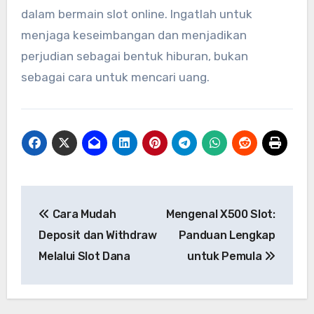
dalam bermain slot online. Ingatlah untuk
menjaga keseimbangan dan menjadikan
perjudian sebagai bentuk hiburan, bukan
sebagai cara untuk mencari uang.
Navigasi
Cara Mudah
Mengenal X500 Slot:
pos
Deposit dan Withdraw
Panduan Lengkap
Melalui Slot Dana
untuk Pemula