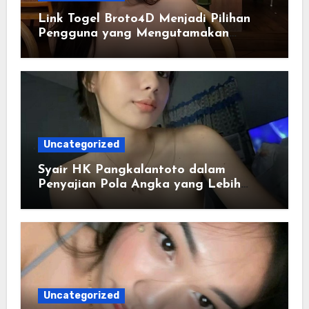
Link Togel Broto4D Menjadi Pilihan
Pengguna yang Mengutamakan
Kemudahan
Uncategorized
Syair HK Pangkalantoto dalam
Penyajian Pola Angka yang Lebih
Jelas
Uncategorized