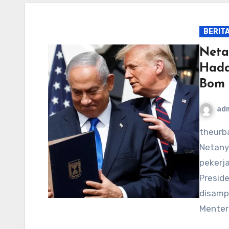
BERIT
Neta
Hada
Bom 
ad
theurbandog-mpls – Perdana Menteri Israel Benjamin
Netany
pekerj
Preside
disamp
Menter