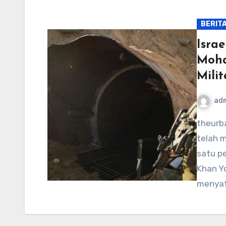
BERIT
Isra
Moha
Mili
ad
theurbandog-mpls.com – Militer Israel mengonfirmasi
telah 
satu pe
Khan Yo
menyat