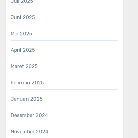
Juli 2025
Juni 2025
Mei 2025
April 2025
Maret 2025
Februari 2025
Januari 2025
Desember 2024
November 2024