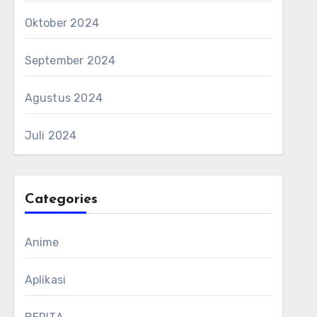
Oktober 2024
September 2024
Agustus 2024
Juli 2024
Categories
Anime
Aplikasi