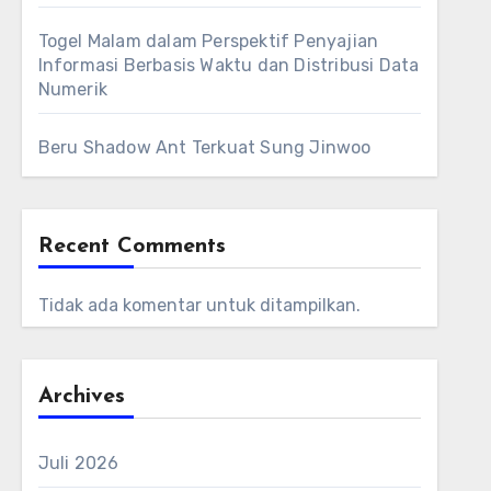
Togel Malam dalam Perspektif Penyajian
Informasi Berbasis Waktu dan Distribusi Data
Numerik
Beru Shadow Ant Terkuat Sung Jinwoo
Recent Comments
Tidak ada komentar untuk ditampilkan.
Archives
Juli 2026