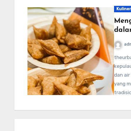
Kuline
Meng
dala
ad
theurbandog-mpls.com – Maladewa, sebuah negara
kepulau
dan air
yang m
tradis