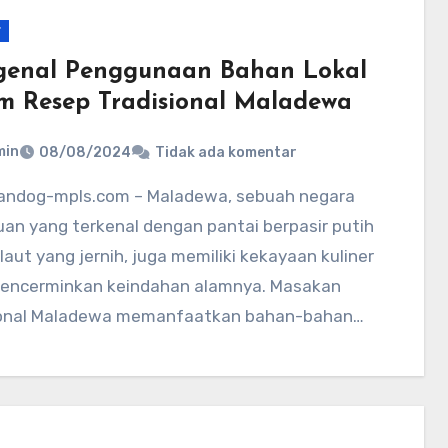
r
enal Penggunaan Bahan Lokal
m Resep Tradisional Maladewa
min
08/08/2024
Tidak ada komentar
an yang terkenal dengan pantai berpasir putih
 laut yang jernih, juga memiliki kekayaan kuliner
encerminkan keindahan alamnya. Masakan
ional Maladewa memanfaatkan bahan-bahan…