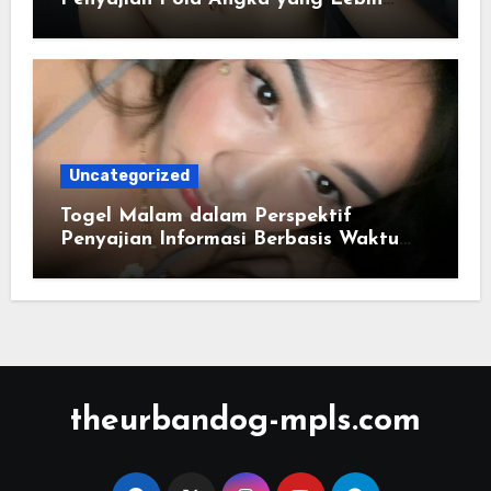
Jelas
Uncategorized
Togel Malam dalam Perspektif
Penyajian Informasi Berbasis Waktu
dan Distribusi Data Numerik
theurbandog-mpls.com