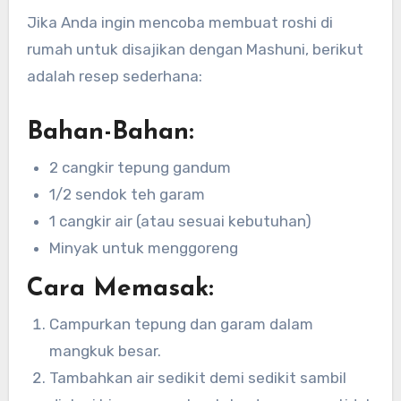
Jika Anda ingin mencoba membuat roshi di
rumah untuk disajikan dengan Mashuni, berikut
adalah resep sederhana:
Bahan-Bahan:
2 cangkir tepung gandum
1/2 sendok teh garam
1 cangkir air (atau sesuai kebutuhan)
Minyak untuk menggoreng
Cara Memasak:
Campurkan tepung dan garam dalam
mangkuk besar.
Tambahkan air sedikit demi sedikit sambil