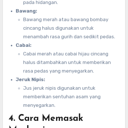
pada hidangan.
Bawang:
Bawang merah atau bawang bombay
cincang halus digunakan untuk
menambah rasa gurih dan sedikit pedas.
Cabai:
Cabai merah atau cabai hijau cincang
halus ditambahkan untuk memberikan
rasa pedas yang menyegarkan.
Jeruk Nipis:
Jus jeruk nipis digunakan untuk
memberikan sentuhan asam yang
menyegarkan.
4.
Cara Memasak