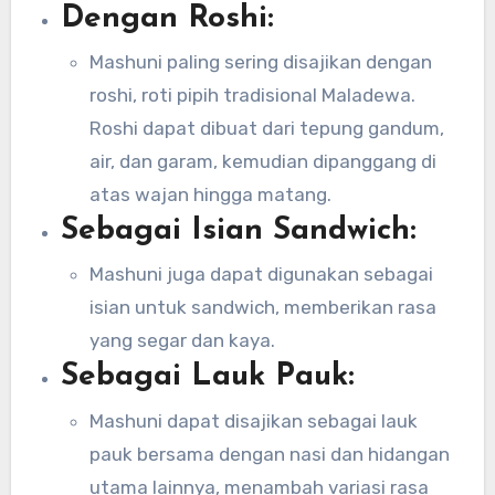
Dengan Roshi:
Mashuni paling sering disajikan dengan
roshi, roti pipih tradisional Maladewa.
Roshi dapat dibuat dari tepung gandum,
air, dan garam, kemudian dipanggang di
atas wajan hingga matang.
Sebagai Isian Sandwich:
Mashuni juga dapat digunakan sebagai
isian untuk sandwich, memberikan rasa
yang segar dan kaya.
Sebagai Lauk Pauk:
Mashuni dapat disajikan sebagai lauk
pauk bersama dengan nasi dan hidangan
utama lainnya, menambah variasi rasa