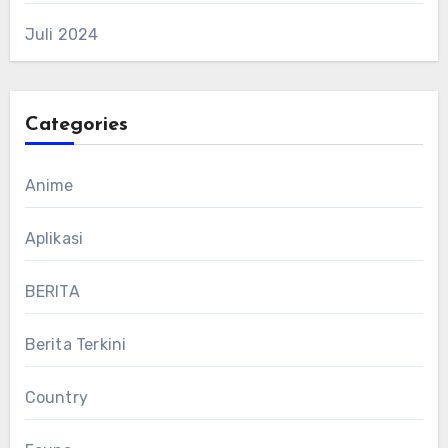
Juli 2024
Categories
Anime
Aplikasi
BERITA
Berita Terkini
Country