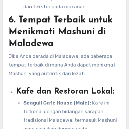
dan tekstur pada makanan.
6.
Tempat Terbaik untuk
Menikmati Mashuni di
Maladewa
Jika Anda berada di Maladewa, ada beberapa
tempat terbaik di mana Anda dapat menikmati
Mashuni yang autentik dan lezat:
Kafe dan Restoran Lokal:
Seagull Café House (Malé):
Kafe ini
terkenal dengan hidangan sarapan
tradisional Maladewa, termasuk Mashuni
yang disajikan dengan roshi.