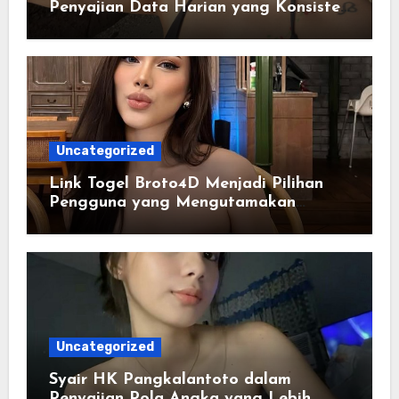
Penyajian Data Harian yang Konsisten
serta Akurat
Uncategorized
Link Togel Broto4D Menjadi Pilihan
Pengguna yang Mengutamakan
Kemudahan
Uncategorized
Syair HK Pangkalantoto dalam
Penyajian Pola Angka yang Lebih