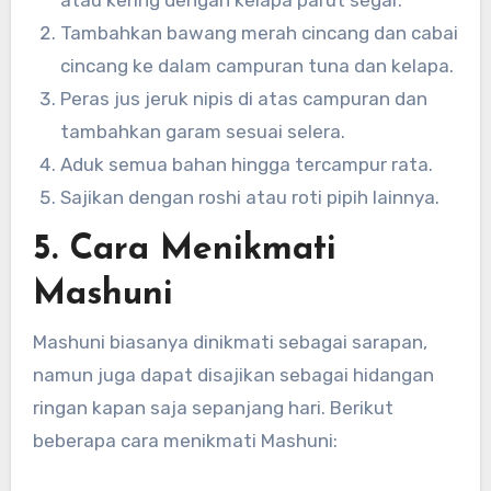
atau kering dengan kelapa parut segar.
Tambahkan bawang merah cincang dan cabai
cincang ke dalam campuran tuna dan kelapa.
Peras jus jeruk nipis di atas campuran dan
tambahkan garam sesuai selera.
Aduk semua bahan hingga tercampur rata.
Sajikan dengan roshi atau roti pipih lainnya.
5.
Cara Menikmati
Mashuni
Mashuni biasanya dinikmati sebagai sarapan,
namun juga dapat disajikan sebagai hidangan
ringan kapan saja sepanjang hari. Berikut
beberapa cara menikmati Mashuni: