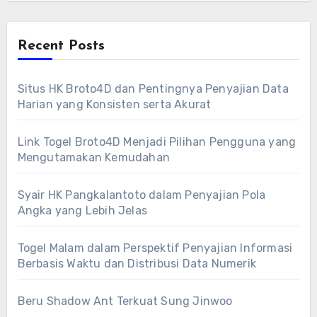
Recent Posts
Situs HK Broto4D dan Pentingnya Penyajian Data
Harian yang Konsisten serta Akurat
Link Togel Broto4D Menjadi Pilihan Pengguna yang
Mengutamakan Kemudahan
Syair HK Pangkalantoto dalam Penyajian Pola
Angka yang Lebih Jelas
Togel Malam dalam Perspektif Penyajian Informasi
Berbasis Waktu dan Distribusi Data Numerik
Beru Shadow Ant Terkuat Sung Jinwoo