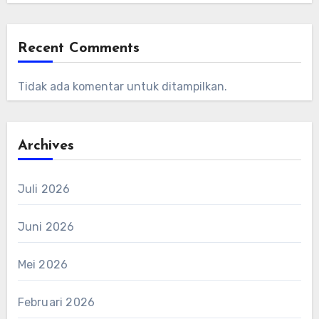
Recent Comments
Tidak ada komentar untuk ditampilkan.
Archives
Juli 2026
Juni 2026
Mei 2026
Februari 2026