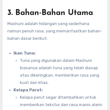
3.
Bahan-Bahan Utama
Mashuni adalah hidangan yang sederhana
namun penuh rasa, yang memanfaatkan bahan-
bahan dasar berikut:
Ikan Tuna:
Tuna yang digunakan dalam Mashuni
biasanya adalah tuna yang telah diasap
atau dikeringkan, memberikan rasa yang
kuat dan khas.
Kelapa Parut:
Kelapa parut segar ditambahkan untuk
memberikan tekstur dan rasa manis alami